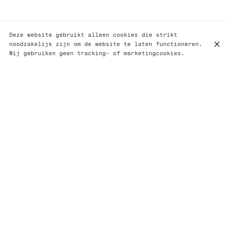
Deze website gebruikt alleen cookies die strikt
noodzakelijk zijn om de website te laten functioneren.
Wij gebruiken geen tracking- of marketingcookies.
FIJNE EN MODERNE FRANSE KEUKEN - BRUSSEL
Het restaurant La Buvette, gevestigd in een monumentaal
huis in art-decostijl, nodigt u uit om een ​​
degustatiemenu te ontdekken dat de nadruk legt op de
authentieke en speelse keuken, waarbij klassiekers uit
het Franse en Belgische repertoire worden gecombineerd
met een meer internationaal tintje. Onze chef-koks geven
de voorkeur aan lokale en altijd seizoensgebonden
producten en creëren moderne gerechten met delicate
smaken. De warme sfeer van La Buvette en de attente
service zullen van elk be